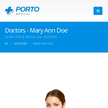
Doctors - Mary Ann Doe
Learn more about our doctors
EV
DOCTORS
MARY ANN DOE